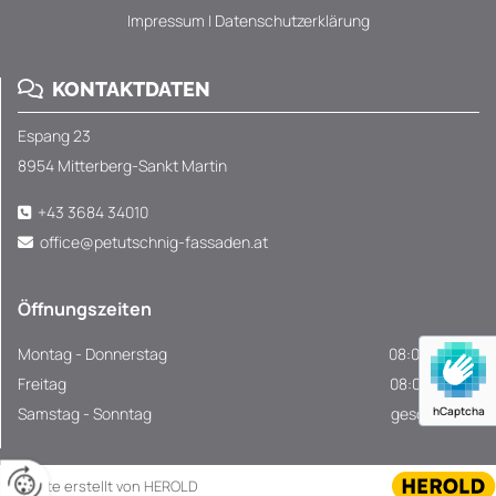
Impressum
|
Datenschutzerklärung
KONTAKTDATEN

Espang 23
8954 Mitterberg-Sankt Martin
+43 3684 34010

office@petutschnig-fassaden.at

Öffnungszeiten
Montag - Donnerstag
08:00 - 16:00
Freitag
08:00 - 13:00
Samstag - Sonntag
geschlossen
hCaptcha
Website erstellt von HEROLD